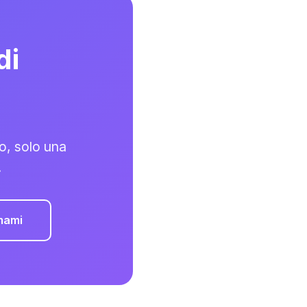
di
o, solo una
.
mami