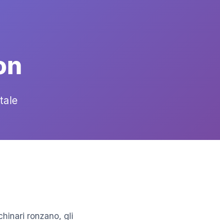
on
tale
inari ronzano, gli