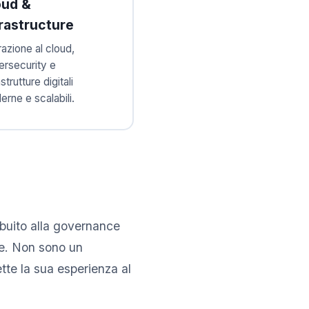
oud &
rastructure
azione al cloud,
rsecurity e
astrutture digitali
rne e scalabili.
ibuito alla governance
le. Non sono un
te la sua esperienza al