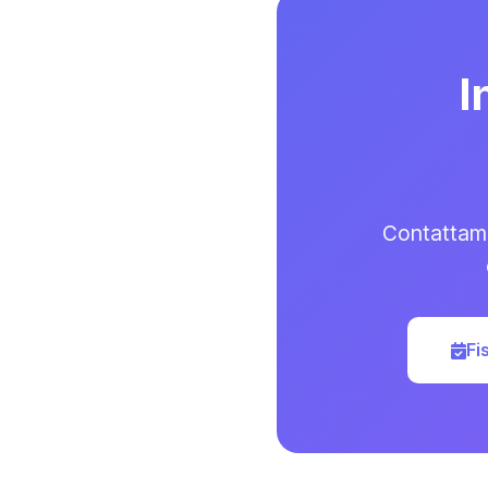
I
Contattami
Fi