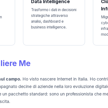
Data Intelligence
Cl
Inf
Trasformo i dati in decisioni
strategiche attraverso
am
Migr
analisi, dashboard e
cybe
business intelligence.
infr
mode
liere Me
sul campo.
Ho visto nascere Internet in Italia. Ho contr
mpagnato decine di aziende nella loro evoluzione digita
 un pacchetto standard: sono un professionista che met
scita.